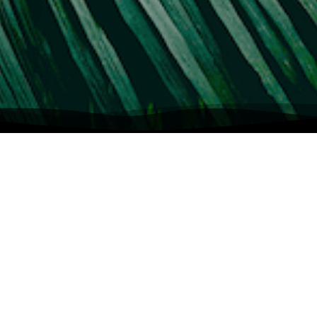
WER WIR SIND
Wir, die tschau tschau Crew, sind Wiener Gastronomen
Projekt „tschau tschau“ für lässige Atmosphäre
Ciao – eingedeutscht tschau – ist ein ursprünglich italie
Jemanden willkommen heißen oder verabschi
Im Mini-Urlaubsort Seestadt freuen wir uns, dich mit e
tschau bei schönem Wetter bei uns begrüßen zu