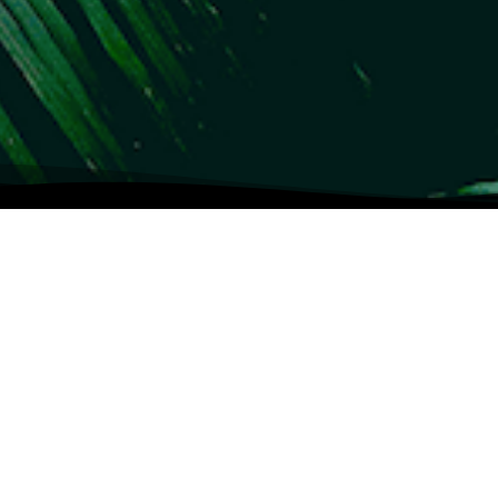
 die mit ihrem
 sorgen.
nisches Grußwort:
eden.
inem herzlichen
 dürfen.